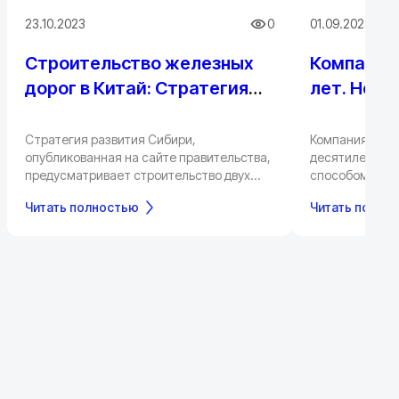
23.10.2023
0
01.09.2023
Строительство железных
Компании 
дорог в Китай: Стратегия
лет. Нео
развития Сибири
Стратегия развития Сибири,
Компания "Син
опубликованная на сайте правительства,
десятилетний
предусматривает строительство двух
способом. Вме
железных дорог, которые улучшат
корпоратива к
Читать полностью
Читать полно
транспортное сообщение между
решила прилож
регионом и Китаем.
благотворител
приносит радос