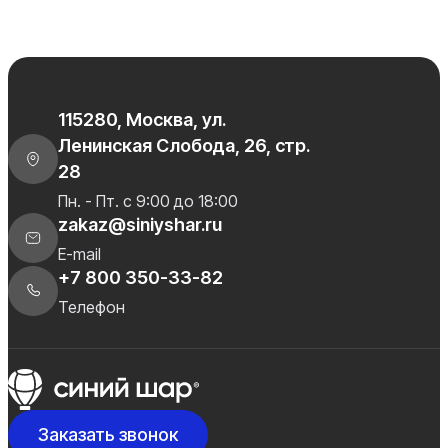
115280, Москва, ул.
Ленинская Слобода, 26, стр.
28
Пн. - Пт. с 9:00 до 18:00
zakaz@siniyshar.ru
E-mail
+7 800 350-33-82
Телефон
Заказать звонок