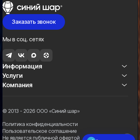
Заказать звонок
Мы в соц. сетях
Информация
Услуги
Компания
© 2013 - 2026 ООО «Синий шар»
Политика конфиденциальности
Пользовательское соглашение
Не является публичной офертой