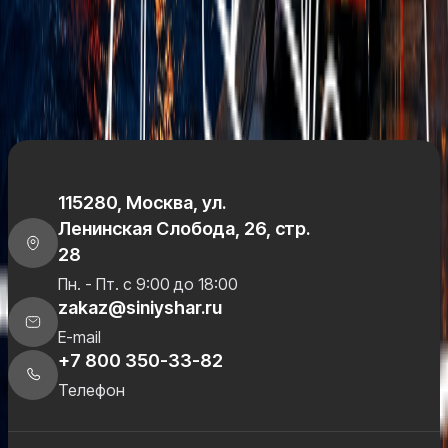
Какие документы нужны для поставки?
+
-
Вы помогаете с таможенным оформлением?
+
-
Можно ли доставить груз до региона?
+
-
115280, Москва, ул.
Ленинская Слобода, 26, стр.
28
Пн. - Пт. с 9:00 до 18:00
zakaz@siniyshar.ru
E-mail
+7 800 350-33-82
Телефон