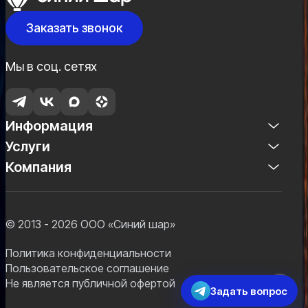
Заказать звонок
Мы в соц. сетях
Информация
Услуги
Компания
© 2013 - 2026 ООО «Синий шар»
Политика конфиденциальности
Пользовательское соглашение
Не является публичной офертой
Задать вопрос