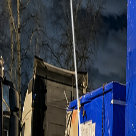
Другие кейсы
Доставка автозапчастей под ключ
Наш клиент выиграл тендер на крупную поставку автозап
Китая
Подробнее
Сэкономили 40 000 $
Московскому Эндокринному Заводу нужно было перевезт
Подробнее
Доставка ТПО
Перевозка промышленного оборудования принципиально 
логистических решений.
Подробнее