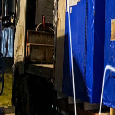
Мультимодальная доставка из Южной Кореи
Нашему постоянному клиенту нужно было доставить из 
Подробнее
Доставка из Парижа во Владивосток
15 млн долларов, более 10 000 километров пути и всего 
Подробнее
Негабарит из Китая за 6 дней
В декабре, в период высокого спроса на транспорт, рук
Брянскую область.
Подробнее
Консультация с экспертом по логист