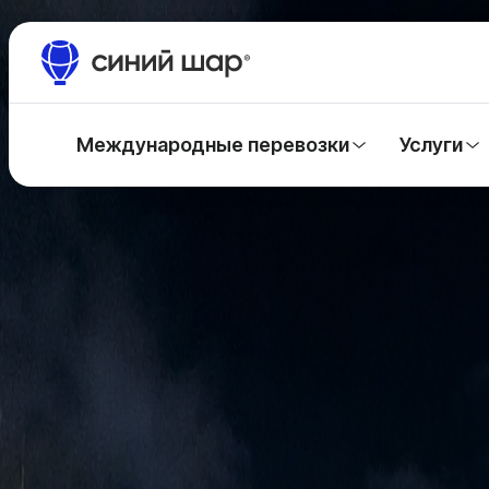
Международные перевозки
Услуги
Главная
/
Кейсы
/
Мебель из Китая с экономией 20%
Мебель из Китая с экономией 20%
Небольшому отелю в Московской области нужно было д
08.01.2021
Задача
По предварительному расчёту для перевозки требовалос
элементов, поэтому важно было не только уложить весь 