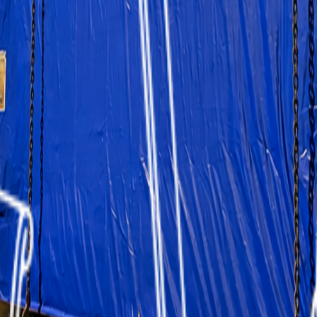
Кореи в Россию автоматическую блистерно-картонажную 
12 дней на доставку
оводство МЭЗ поставило Синему Шару задачу: за 6 дней д
ике