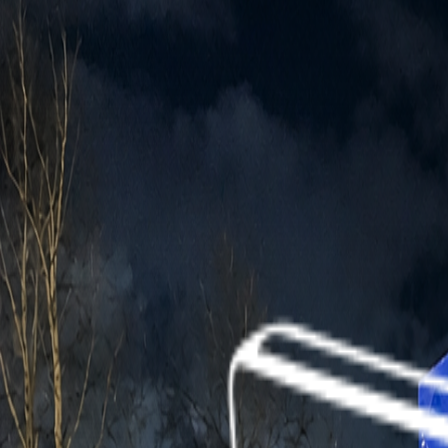
Решение
Перед отправкой мы организовали инспекцию груза на ск
размещение коробок внутри контейнеров.
В процессе загрузки удалось оптимизировать схему укла
Разместили мебель с учётом размеров коробок, ве
Использовали пространство контейнеров более пло
Пересчитали фактический объём после размещения 
Организовали отправку мебели из Фошаня и дальн
Результат
В результате заказ был доставлен в срок и без брака. З
стоимость перевозки примерно на 20%.
Если вам нужно организовать перевозку мебели или дру
загрузки и предложим оптимальный маршрут.
Фотографии проекта