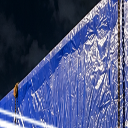
ладе в Китае. Специалисты проверили мебель перед погру
дки:
са и требований к сохранности
тно, но без риска повреждения изделий при перевозке
груза и сократили количество контейнеров с 10 до 8
ейшую доставку в город Мытищи
а счёт грамотной укладки мебели клиенту не потребовалос
гого объёмного груза из Китая, оставьте заявку по ссыл