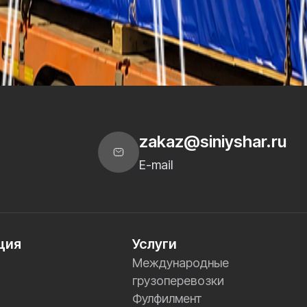
е тарифа? Свяжитесь с нами, и мы поможем рассчитать 
zakaz@siniyshar.ru
E-mail
ция
Услуги
Международные
грузоперевозки
Фулфилмент