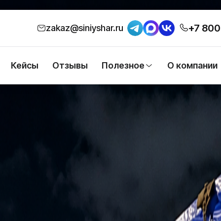
+7 800
zakaz@siniyshar.ru
Кейсы
Отзывы
Полезное
О компании
оставить мебель из Фошаня в Мытищи
ь 10 контейнеров. Однако мебель занимает много места и
объём, но и сохранить изделия без повреждений в пути.