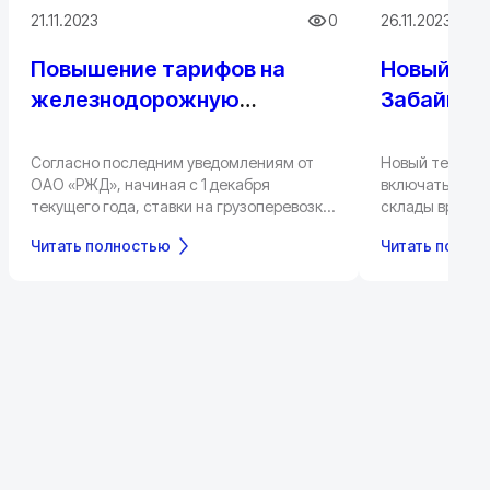
21.11.2023
0
26.11.2023
Повышение тарифов на
Новый те
железнодорожную
Забайкал
доставку грузов: подъем
инвестици
ставок с 1 декабря
размере 4
Согласно последним уведомлениям от
Новый термина
ОАО «РЖД», начиная с 1 декабря
включать конт
текущего года, ставки на грузоперевозки
склады времен
по железной дороге в России будут
подъездные ж
Читать полностью
Читать полно
подняты в связи с решением повысить
другую трансп
тарифы. В отличие от традиционного
Общая мощност
начала повышения цен с начала нового
1,5 миллиона 
года, н
конвенциональ