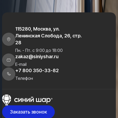
115280, Москва, ул.
Ленинская Слобода, 26, стр.
28
Пн. - Пт. с 9:00 до 18:00
zakaz@siniyshar.ru
E-mail
+7 800 350-33-82
Телефон
Заказать звонок