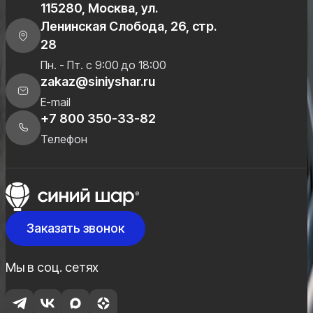
115280, Москва, ул.
Ленинская Слобода, 26, стр.
28
Пн. - Пт. с 9:00 до 18:00
zakaz@siniyshar.ru
E-mail
+7 800 350-33-82
Телефон
Заказать звонок
Мы в соц. сетях