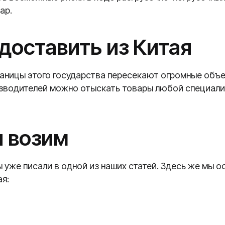
ар.
доставить из Китая
Границы этого государства пересекают огромные объ
оизводителей можно отыскать товары любой специал
ы возим
 уже писали в одной из наших статей. Здесь же мы о
ая: