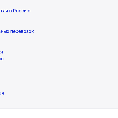
тая в Россию
ьных перевозок
ся
ию
ая